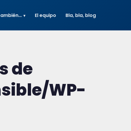
también…
El equipo
Bla, bla, blog
s de
sible/WP-