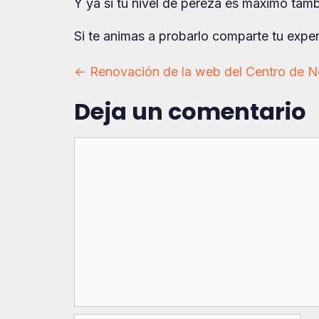
Y ya si tu nivel de pereza es máximo tambi
Si te animas a probarlo comparte tu expe
Navegación
← Renovación de la web del Centro de 
Deja un comentario
de
entradas
Comentario