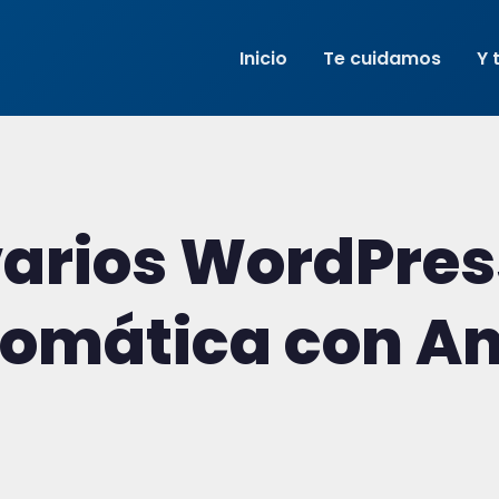
Inicio
Te cuidamos
Y 
varios WordPres
omática con An