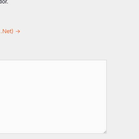
dor.
 .Net) →