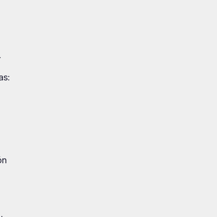
.
as:
ón