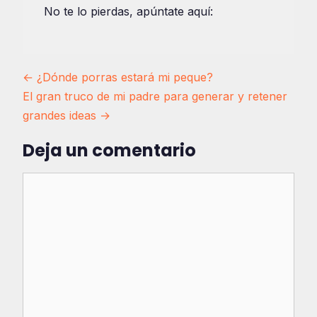
No te lo pierdas, apúntate aquí:
Navegación
← ¿Dónde porras estará mi peque?
El gran truco de mi padre para generar y retener
de
grandes ideas →
entradas
Deja un comentario
Comentario