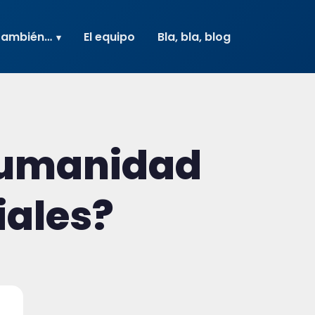
también…
El equipo
Bla, bla, blog
 humanidad
iales?