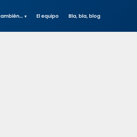
también…
El equipo
Bla, bla, blog