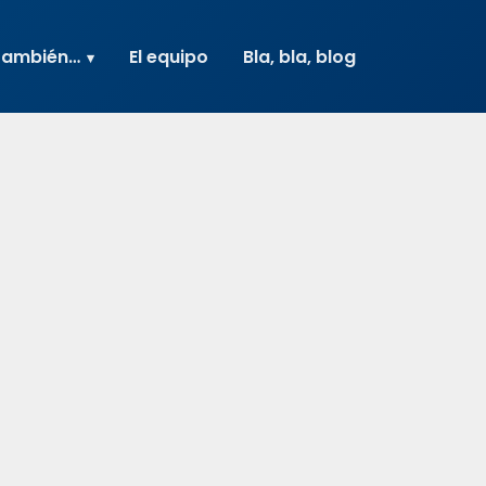
también…
El equipo
Bla, bla, blog