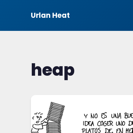
Urlan Heat
heap