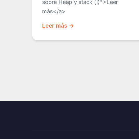
sobre Heap y stack (I)">Leer
más</a>
Leer más →