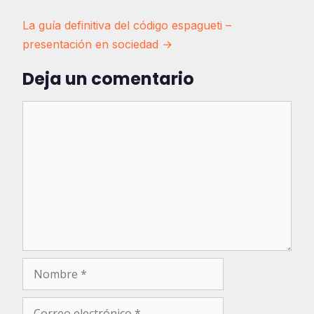
Navegación
La guía definitiva del código espagueti –
presentación en sociedad →
de
entradas
Deja un comentario
Comentario
Nombre
Correo