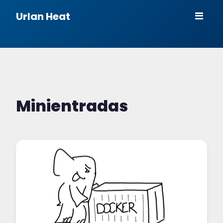
Urlan Heat
Minientradas