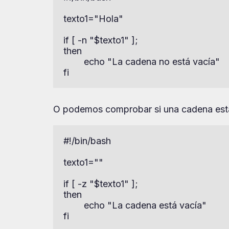
texto1="Hola"

if [ -n "$texto1" ];

then

        echo "La cadena no está vacía"

fi
O podemos comprobar si una cadena está
#!/bin/bash

texto1=""

if [ -z "$texto1" ];

then

        echo "La cadena está vacía"
