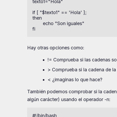
texto1="Hola"

if [ "$texto1" == 'Hola' ];

then

        echo "Son iguales"

fi
Hay otras opciones como:
!= Comprueba si las cadenas son
> Comprueba si la cadena de la 
< ¿imaginas lo que hace?
También podemos comprobar si la cadena 
algún carácter) usando el operador -n:
#!/bin/bash
