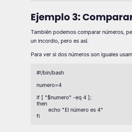
Ejemplo 3: Compara
También podemos comparar números, pero
un incordio, pero es así.
Para ver si dos números son iguales us
#!/bin/bash

numero=4

if [ "$numero" -eq 4 ];

then

        echo "El número es 4"

fi