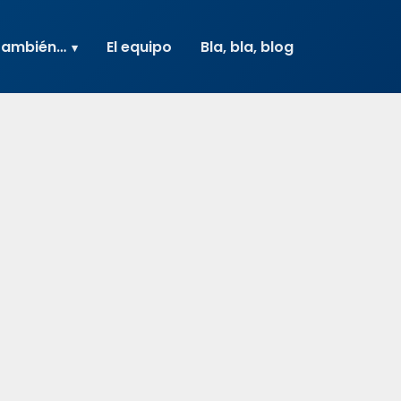
también…
El equipo
Bla, bla, blog