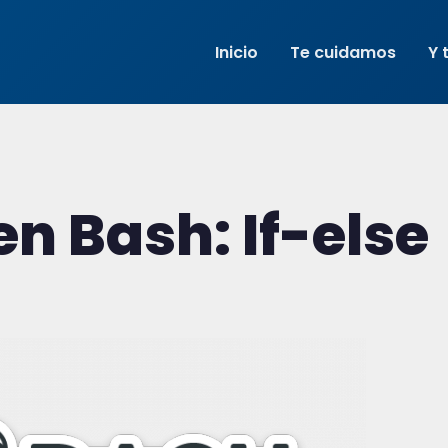
Inicio
Te cuidamos
Y 
n Bash: If-else