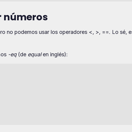
r números
 no podemos usar los operadores <, >, ==. Lo sé, e
amos
-eq
(de
equal
en inglés):