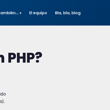
también…
El equipo
Bla, bla, blog
n PHP?
ido
s).