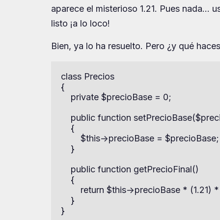
aparece el misterioso 1.21. Pues nada… u
listo ¡a lo loco!
Bien, ya lo ha resuelto. Pero ¿y qué haces
class Precios

{

    private $precioBase = 0;

    public function setPrecioBase($prec
    {

        $this->precioBase = $precioBase;

    }

    public function getPrecioFinal()

    {

        return $this->precioBase * (1.21) * 
    }

}