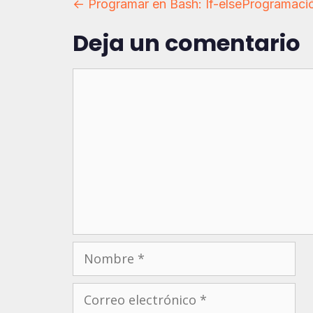
Navegación
← Programar en Bash: If-else
Programació
Deja un comentario
de
entradas
Comentario
Nombre
Correo