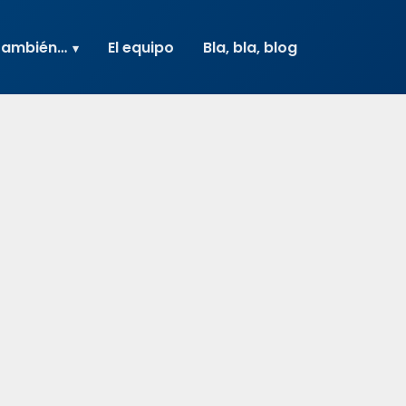
también…
El equipo
Bla, bla, blog